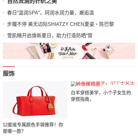
自然流淌的针织之美
春日“温润SPA”，珂润水润力量，邂逅温
步履不停 美无边际SHIATZY CHEN夏姿・陈巴黎
雪肌精开启焕新夏日，助力打造防晒“营
服饰
白羊穿搭美学，小个子女生的
穿搭指南，
12星座专属颜色手袋推荐！你
是哪一款？