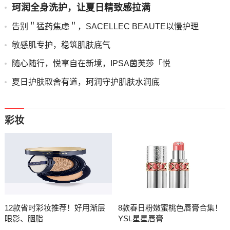
珂润全身洗护，让夏日精致感拉满
告别＂猛药焦虑＂，SACELLEC BEAUTE以慢护理
敏感肌专护，稳筑肌肤底气
随心随行，悦享自在新境，IPSA茵芙莎「悦
夏日护肤取舍有道，珂润守护肌肤水润底
彩妆
12款省时彩妆推荐！好用渐层
8款春日粉嫩蜜桃色唇膏合集！
眼影、胭脂
YSL星星唇膏