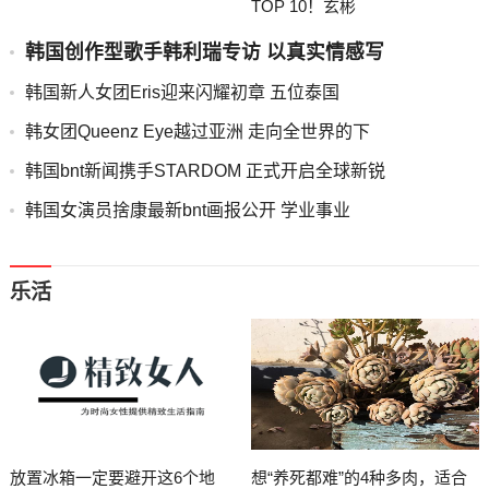
TOP 10！玄彬
韩国创作型歌手韩利瑞专访 以真实情感写
韩国新人女团Eris迎来闪耀初章 五位泰国
韩女团Queenz Eye越过亚洲 走向全世界的下
韩国bnt新闻携手STARDOM 正式开启全球新锐
韩国女演员捨康最新bnt画报公开 学业事业
乐活
放置冰箱一定要避开这6个地
想“养死都难”的4种多肉，适合