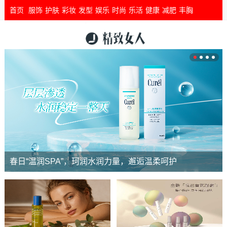
首页
服饰
护肤
彩妆
发型
娱乐
时尚
乐活
健康
减肥
丰胸
春日“温润SPA”，珂润水润力量，邂逅温柔呵护