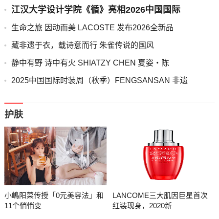
江汉大学设计学院《循》亮相2026中国国际
生命之旅 因动而美 LACOSTE 发布2026全新品
藏非遗于衣，载诗意而行 朱雀传说的国风
静中有野 诗中有火 SHIATZY CHEN 夏姿・陈
2025中国国际时装周（秋季）FENGSANSAN 非遗
护肤
小嶋阳菜传授「0元美容法」和
LANCOME三大肌因巨星首次
11个悄悄变
红装现身，2020新