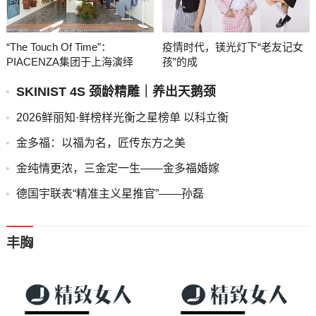
“The Touch Of Time”：
疫情时代，镁光灯下“老友记女
PIACENZA集团于上海演绎
孩”的成
SKINIST 4S 颈龄精雕｜养出天鹅颈
2026鲜丽知·鲜榜样光衡之星榜单 以科立衡
金多福：以福为名，匠传东方之美
金纯情更浓，三金定一生——金多福婚嫁
德国宇联表“精准主义星推官”——孙磊
丰胸