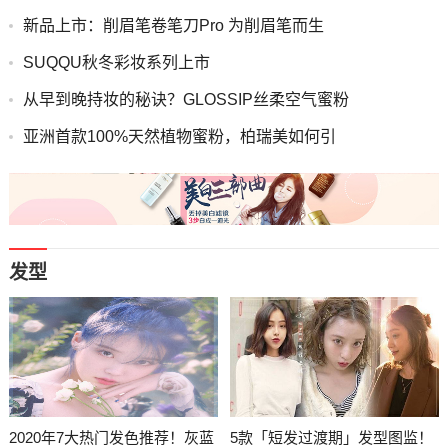
新品上市：削眉笔卷笔刀Pro 为削眉笔而生
SUQQU秋冬彩妆系列上市
从早到晚持妆的秘诀？GLOSSIP丝柔空气蜜粉
亚洲首款100%天然植物蜜粉，柏瑞美如何引
发型
2020年7大热门发色推荐！灰蓝
5款「短发过渡期」发型图监！