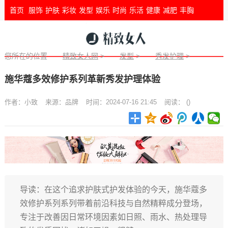
首页
服饰
护肤
彩妆
发型
娱乐
时尚
乐活
健康
减肥
丰胸
您所在的位置
精致女人网
>
发型
>
秀发护理
>
施华蔻多效修护系列革新秀发护理体验
作者：
小致
来源：
品牌
时间：2024-07-16 21:45
阅读：
(
)
导读：在这个追求护肤式护发体验的今天，施华蔻多
效修护系列系列带着前沿科技与自然精粹成分登场，
专注于改善因日常环境因素如日照、雨水、热处理导