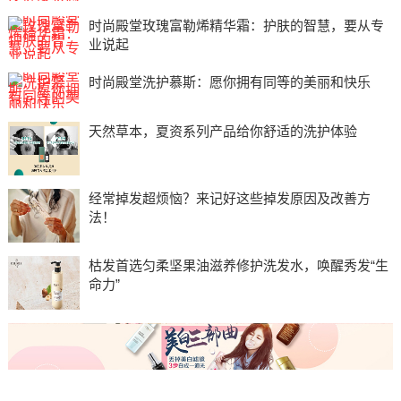
时尚殿堂玫瑰富勒烯精华霜：护肤的智慧，要从专
业说起
时尚殿堂洗护慕斯：愿你拥有同等的美丽和快乐
天然草本，夏资系列产品给你舒适的洗护体验
经常掉发超烦恼？来记好这些掉发原因及改善方
法！
枯发首选匀柔坚果油滋养修护洗发水，唤醒秀发“生
命力”