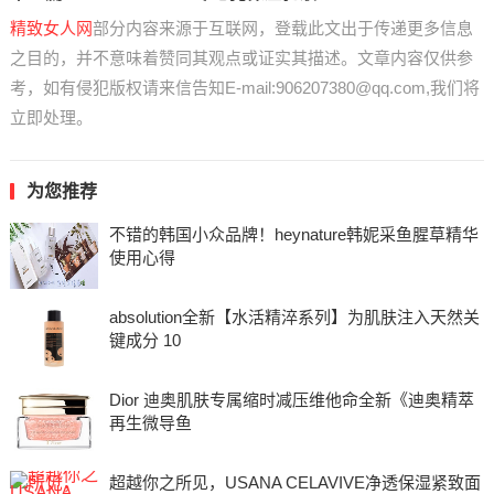
精致女人网
部分内容来源于互联网，登载此文出于传递更多信息
之目的，并不意味着赞同其观点或证实其描述。文章内容仅供参
考，如有侵犯版权请来信告知E-mail:906207380@qq.com,我们将
立即处理。
为您推荐
不错的韩国小众品牌！heynature韩妮采鱼腥草精华
使用心得
absolution全新【水活精淬系列】为肌肤注入天然关
键成分 10
Dior 迪奥肌肤专属缩时减压维他命全新《迪奥精萃
再生微导鱼
超越你之所见，USANA CELAVIVE净透保湿紧致面