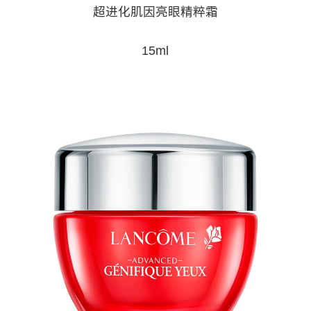
超进化肌因亮眼精粹霜
15ml