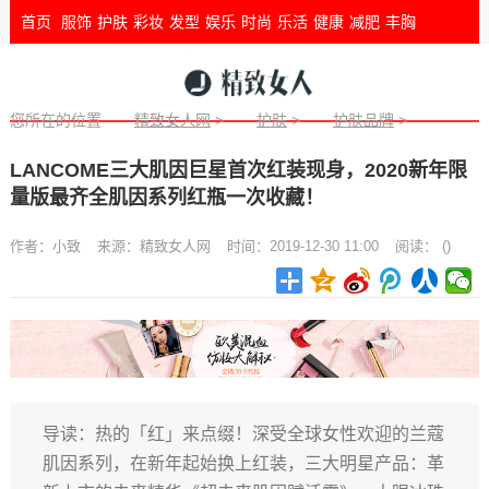
首页
服饰
护肤
彩妆
发型
娱乐
时尚
乐活
健康
减肥
丰胸
您所在的位置
精致女人网
>
护肤
>
护肤品牌
>
LANCOME三大肌因巨星首次红装现身，2020新年限
量版最齐全肌因系列红瓶一次收藏！
作者：
小致
来源：
精致女人网
时间：2019-12-30 11:00
阅读：
(
)
导读：热的「红」来点缀！深受全球女性欢迎的兰蔻
肌因系列，在新年起始换上红装，三大明星产品：革