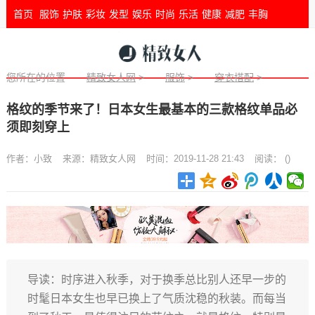
首页
服饰
护肤
彩妆
发型
娱乐
时尚
乐活
健康
减肥
丰胸
您所在的位置
精致女人网
>
服饰
>
穿衣搭配
>
格纹的季节来了！日本女生最基本的三款格纹单品必
须即刻穿上
作者：
小致
来源：
精致女人网
时间：2019-11-28 21:43
阅读：
(
)
导读：时序进入秋季，对于换季总比别人还早一步的
时髦日本女生也早已换上了气质沈稳的秋装。而每当