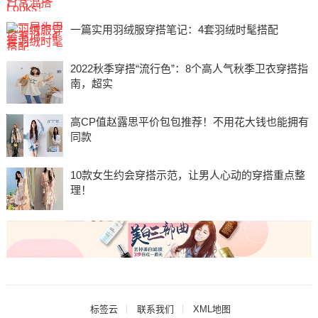
一篇实用羽绒服穿搭笔记：4套羽绒时髦搭配
2022秋季穿搭“流行色”：8个高人气秋季卫衣穿搭指
南，超实
高CP值赵露思平价包包推荐！不用花大钱也能拥有
同款
10款女生约会穿搭示范，让男人心动的穿搭重点整
理！
标签云
联系我们
XML地图