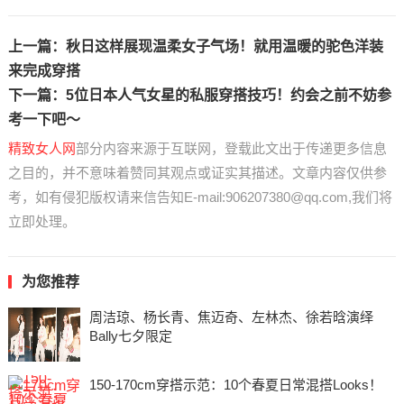
上一篇：
秋日这样展现温柔女子气场！就用温暖的驼色洋装
来完成穿搭
下一篇：
5位日本人气女星的私服穿搭技巧！约会之前不妨参
考一下吧～
精致女人网
部分内容来源于互联网，登载此文出于传递更多信息
之目的，并不意味着赞同其观点或证实其描述。文章内容仅供参
考，如有侵犯版权请来信告知E-mail:906207380@qq.com,我们将
立即处理。
为您推荐
周洁琼、杨长青、焦迈奇、左林杰、徐若晗演绎
Bally七夕限定
150-170cm穿搭示范：10个春夏日常混搭Looks！